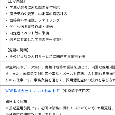
【主な業務】
学生が選考に来た際の受付対応
面接予約や変更、内定等の電話対応
面接資料の確認、ファイリング
学生へ送る書類作成・発送
内定者イベント等の準備
選考に参加した学生のデータ集計
【変更の範囲】
その他当社の人材サービスに関連する業務全般
学生対応やデータ集計、書類作成等の業務を通じて、円滑な採用活
す。また、面接の受付対応や電話・メール対応等、人と関わる場面
りのお仕事です。事務業務を通じて、採用活動全体の流れを学びな
WDB株式会社 エウレカ社 本社
（東京都千代田区）
即日より長期
※長期雇用前提です。初回は業務に慣れていただくため1カ月更新、
※通算契約期間の上限はありません。